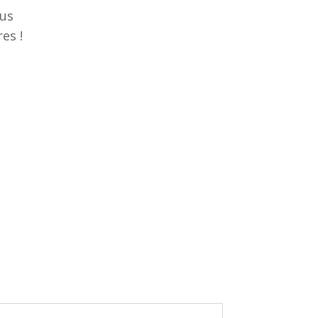
ous
es !