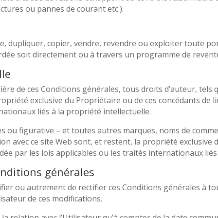
uctures ou pannes de courant etc.).
, dupliquer, copier, vendre, revendre ou exploiter toute por
ordée soit directement ou à travers un programme de revente
lle
ière de ces Conditions générales, tous droits d’auteur, tels 
ropriété exclusive du Propriétaire ou de ces concédants de li
nationaux liés à la propriété intellectuelle.
ou figurative – et toutes autres marques, noms de commerc
n avec ce site Web sont, et restent, la propriété exclusive 
dée par les lois applicables ou les traités internationaux liés 
nditions générales
ifier ou autrement de rectifier ces Conditions générales à to
isateur de ces modifications.
la relation avec l’Utilisateur qu’à compter de la date commun